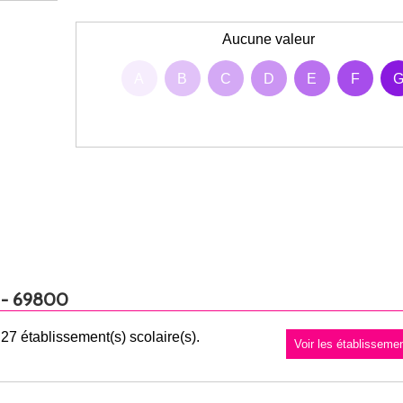
Aucune valeur
A
B
C
D
E
F
 - 69800
7 établissement(s) scolaire(s).
Voir les établissem