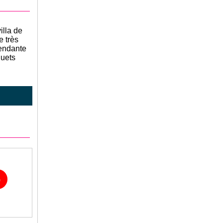
illa de
e très
pendante
quets
G