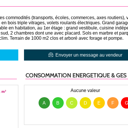
les commodités (transports, écoles, commerces, axes routiers), v
en bois triple vitrages, volets roulants électriques. Grand garag
able en habitation, au 1er étage : grand vestibule, cuisine indé
 sud, 2 chambres dont une avec placard. Sols en marbre et par
clim. Terrain de 1000 m2 clos et arboré avec forage et pompe.
Envoyer un message au vendeur
CONSOMMATION ENERGETIQUE & GES
Aucune valeur
 m²
A
B
C
D
E
F