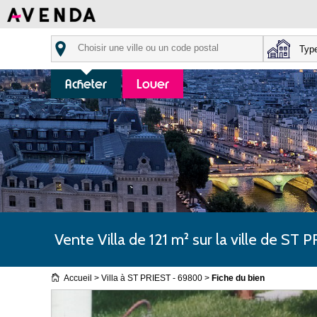
Acheter
Louer
Vente Villa de 121 m² sur la ville de S
Accueil >
Villa à ST PRIEST - 69800 >
Fiche du bien