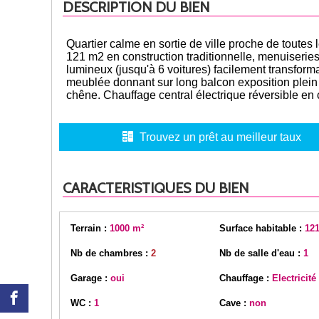
DESCRIPTION DU BIEN
Quartier calme en sortie de ville proche de toutes 
121 m2 en construction traditionnelle, menuiseries 
lumineux (jusqu'à 6 voitures) facilement transform
meublée donnant sur long balcon exposition plein
chêne. Chauffage central électrique réversible en 
Trouvez un prêt au meilleur taux
CARACTERISTIQUES DU BIEN
Terrain :
1000 m²
Surface habitable :
121
Nb de chambres :
2
Nb de salle d'eau :
1
Garage :
oui
Chauffage :
Electricité
WC :
1
Cave :
non